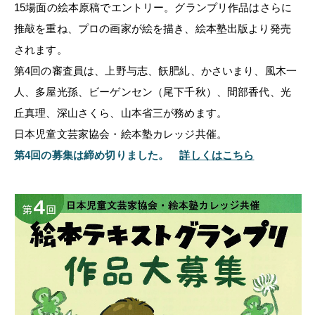
15場面の絵本原稿でエントリー。グランプリ作品はさらに
推敲を重ね、プロの画家が絵を描き、絵本塾出版より発売
されます。
第4回の審査員は、上野与志、飫肥糺、かさいまり、風木一
人、多屋光孫、ビーゲンセン（尾下千秋）、間部香代、光
丘真理、深山さくら、山本省三が務めます。
日本児童文芸家協会・絵本塾カレッジ共催。
第4回の募集は締め切りました。
詳しくはこちら