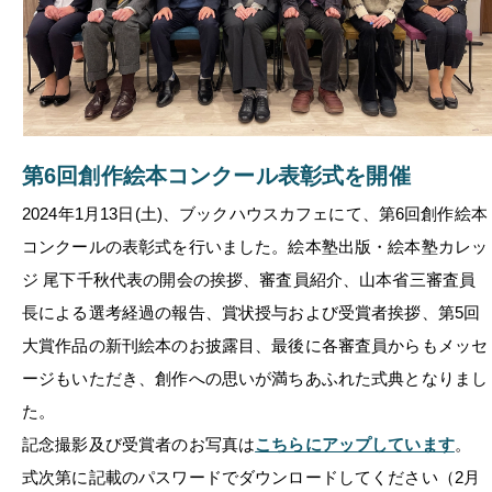
第6回創作絵本コンクール表彰式を開催
2024年1月13日(土)、ブックハウスカフェにて、第6回創作絵本
コンクールの表彰式を行いました。絵本塾出版・絵本塾カレッ
ジ 尾下千秋代表の開会の挨拶、審査員紹介、山本省三審査員
長による選考経過の報告、賞状授与および受賞者挨拶、第5回
大賞作品の新刊絵本のお披露目、最後に各審査員からもメッセ
ージもいただき、創作への思いが満ちあふれた式典となりまし
た
。
記念撮影及び受賞者のお写真は
こちらにアップしています
。
式次第に記載のパスワードでダウンロードしてください（2月