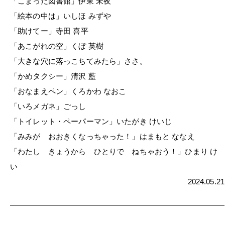
「こまった図書館」伊東 未夜
「絵本の中は」いしほ みずや
「助けてー」寺田 喜平
「あこがれの空」くぼ 英樹
「大きな穴に落っこちてみたら」ささ。
「かめタクシー」清沢 藍
「おなまえペン」くろかわ なおこ
「いろメガネ」ごっし
「トイレット・ペーパーマン」いたがき けいじ
「みみが おおきくなっちゃった！」はまもと ななえ
「わたし きょうから ひとりで ねちゃおう！」ひまり け
い
2024.05.21